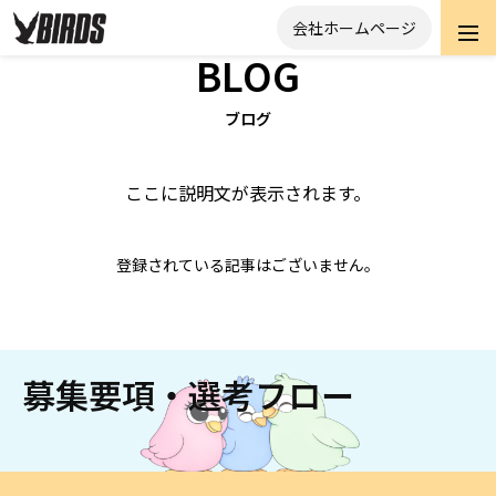
会社ホームページ
BLOG
BIRDSについて
ブログ
ここに説明文が表示されます。
SI事業紹介
登録されている記事はございません。
新人教育
募集要項・選考フロー
BIRDSの先輩たち
キャリア地図